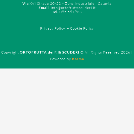
Via
XVI Strada 20/22 – Zona Industriale | Catania
Email
: info@ortofruttascuderi.it
Tel.
095 591933
Privacy Policy
–
Cookie Policy
Copyright
ORTOFRUTTA dei F.lli SCUDERI
© All Rights Reserved 2026 |
Powered by
Karma