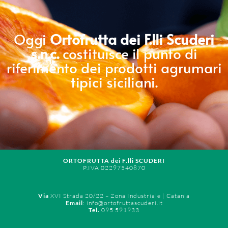
Oggi
Ortofrutta dei F.lli Scuderi
s.n.c.
costituisce il punto di
riferimento dei prodotti agrumari
tipici siciliani.
ORTOFRUTTA dei F.lli SCUDERI
P.IVA 02297540870
Via
XVI Strada 20/22 – Zona Industriale | Catania
Email
: info@ortofruttascuderi.it
Tel.
095 591933