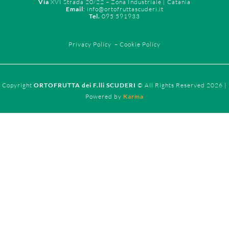
Via
XVI Strada 20/22 – Zona Industriale | Catania
Email
: info@ortofruttascuderi.it
Tel.
095 591933
Privacy Policy
–
Cookie Policy
Copyright
ORTOFRUTTA dei F.lli SCUDERI
© All Rights Reserved 2026 |
Powered by
Karma