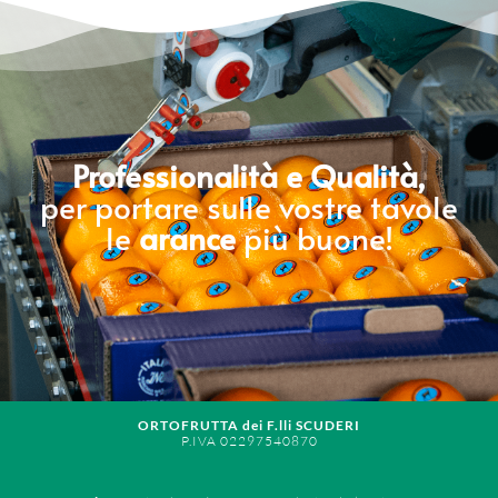
Professionalità e Qualità,
per portare sulle vostre tavole
le
arance
più buone!
ORTOFRUTTA dei F.lli SCUDERI
P.IVA 02297540870